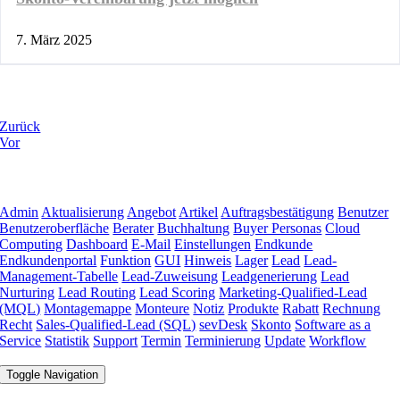
7. März 2025
Zurück
Vor
Admin
Aktualisierung
Angebot
Artikel
Auftragsbestätigung
Benutzer
Benutzeroberfläche
Berater
Buchhaltung
Buyer Personas
Cloud
Computing
Dashboard
E-Mail
Einstellungen
Endkunde
Endkundenportal
Funktion
GUI
Hinweis
Lager
Lead
Lead-
Management-Tabelle
Lead-Zuweisung
Leadgenerierung
Lead
Nurturing
Lead Routing
Lead Scoring
Marketing-Qualified-Lead
(MQL)
Montagemappe
Monteure
Notiz
Produkte
Rabatt
Rechnung
Recht
Sales-Qualified-Lead (SQL)
sevDesk
Skonto
Software as a
Service
Statistik
Support
Termin
Terminierung
Update
Workflow
Toggle Navigation