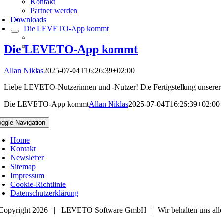
Kontakt
Partner werden
Downloads
Die LEVETO-App kommt
Die LEVETO-App kommt
Allan Niklas
2025-07-04T16:26:39+02:00
Liebe LEVETO-Nutzerinnen und -Nutzer! Die Fertigstellung unserer
Die LEVETO-App kommt
Allan Niklas
2025-07-04T16:26:39+02:00
oggle Navigation
Home
Kontakt
Newsletter
Sitemap
Impressum
Cookie-Richtlinie
Datenschutzerklärung
Copyright 2026 | LEVETO Software GmbH | Wir behalten uns alle 