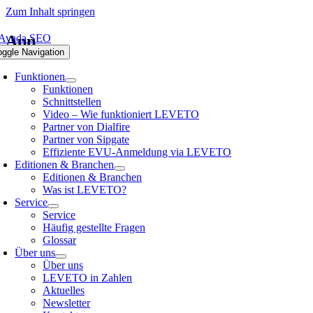
Zum Inhalt springen
App
oggle Navigation
Funktionen
Funktionen
Schnittstellen
Video – Wie funktioniert LEVETO
Partner von Dialfire
Partner von Sipgate
Effiziente EVU-Anmeldung via LEVETO
Editionen & Branchen
Editionen & Branchen
Was ist LEVETO?
Service
Service
Häufig gestellte Fragen
Glossar
Über uns
Über uns
LEVETO in Zahlen
Aktuelles
Newsletter